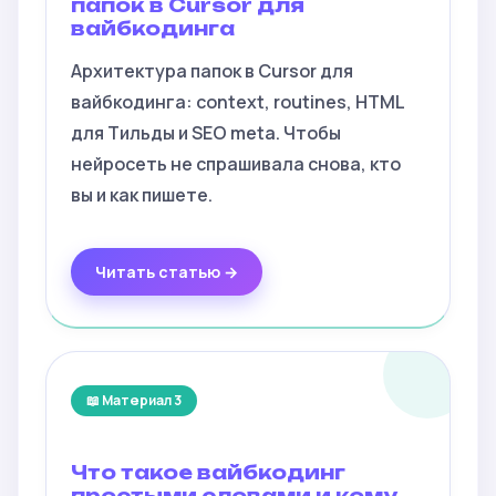
папок в Cursor для
вайбкодинга
Архитектура папок в Cursor для
вайбкодинга: context, routines, HTML
для Тильды и SEO meta. Чтобы
нейросеть не спрашивала снова, кто
вы и как пишете.
Читать статью →
📖 Материал 3
Что такое вайбкодинг
простыми словами и кому