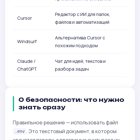
Редактор с ИИ для папок,
Cursor
файлов и автоматизаций
Альтернатива Cursor с
Windsurf
похожим подходом
Claude /
Чат для идей, текстов и
ChatGPT
разбора задач
О безопасности: что нужно
знать сразу
Правильное решение — использовать файл
. Это текстовый документ, в котором
.env
хранятся пароли, а программа считывает их