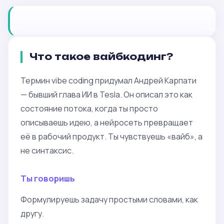
Что такое вайбкодинг?
Термин vibe coding придумал Андрей Карпати
— бывший глава ИИ в Tesla. Он описал это как
состояние потока, когда ты просто
описываешь идею, а нейросеть превращает
её в рабочий продукт. Ты чувствуешь «вайб», а
не синтаксис.
Ты говоришь
Формулируешь задачу простыми словами, как
другу.