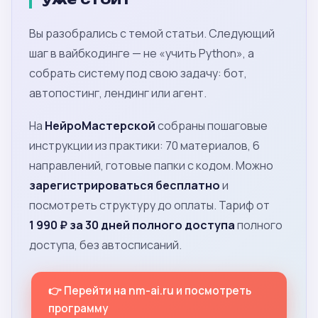
Вы разобрались с темой статьи. Следующий
шаг в вайбкодинге — не «учить Python», а
собрать систему под свою задачу: бот,
автопостинг, лендинг или агент.
На
НейроМастерской
собраны пошаговые
инструкции из практики: 70 материалов, 6
направлений, готовые папки с кодом. Можно
зарегистрироваться бесплатно
и
посмотреть структуру до оплаты. Тариф от
1 990 ₽ за 30 дней полного доступа
полного
доступа, без автосписаний.
👉 Перейти на nm-ai.ru и посмотреть
программу