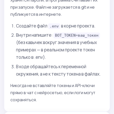
при запуске. Файл не загружается в git и не
публикуется в интернете.
Создайте файл
в корне проекта.
.env
Внутри напишите:
BOT_TOKEN=ваш_токен
(без кавычек вокруг значения в учебных
примерах — в реальном проекте токен
только в .env).
В коде обращайтесь к переменной
окружения, а не к тексту токена в файлах.
Никогда не вставляйте токены и API-ключи
прямо в чат с нейросетью, если логи могут
сохраняться.