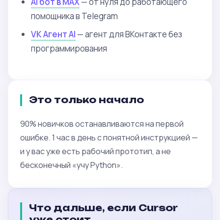
AI бот в MAX
— от нуля до работающего
помощника в Telegram
VK Агент AI
— агент для ВКонтакте без
программирования
Это только начало
90% новичков останавливаются на первой
ошибке. 1 час в день с понятной инструкцией —
и у вас уже есть рабочий прототип, а не
бесконечный «учу Python».
Что дальше, если Cursor
уже стоит