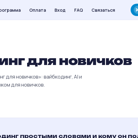
рограмма
Оплата
Вход
FAQ
Связаться
инг для новичков
 для новичков»: вайбкодинг, AI и
ком для новичков.
одинг простыми словами и кому он п